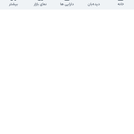
خانه
دیده‌بان
دارایی ها
نمای بازار
بیشتر
مهدی مسلم پور آخته خانه
@
mehdimoslempour00
10 ماه پیش
$تکمبا
#تکمبا
از همون نقطه ورود ما نوسانی که انتظار داشتم 
داد
0
0
0
مهدی مسلم پور آخته خانه
@
mehdimoslempour00
2 سال پیش