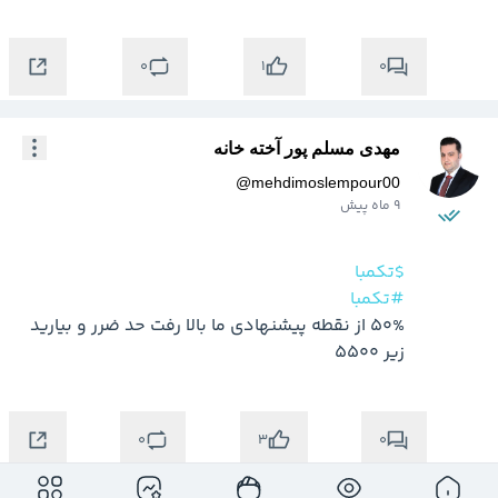
0
0
1
مهدی مسلم پور آخته خانه
@
mehdimoslempour00
9 ماه پیش
$تکمبا
#تکمبا
50% از نقطه پیشنهادی ما بالا رفت حد ضرر و بیارید 
زیر 5500
0
0
3