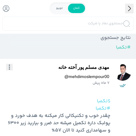
کمان
توربو
جستجوی نماد یا شرکت
نتایج جستجوی
#
تکمبا
مهدی مسلم پور آخته خانه
@
mehdimoslempour00
7 ماه پیش
$تکمبا
#تکمبا
چقدر خوب و تکنیکالی کار میکنه به هدف خورد و 
پولبک داره تکمیل میشه حد ضرر و بیارید زیر 6300 
و سهامداری کنید تا الان 57%