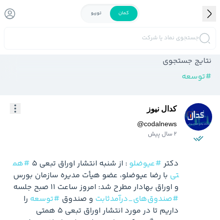
کمان
توربو
جستجوی نماد یا شرکت
نتایج جستجوی
#
توسعه
کدال نیوز
@
codalnews
2 سال پیش
دکتر 
#عیوضلو
 : از شنبه انتشار اوراق تبعی ۵ 
#هم
تی
 با رضا عیوضلو، عضو هیأت مدیره سازمان بورس 
و اوراق بهادار مطرح شد: امروز ساعت ۱۱ صبح جلسه 
#صندوق‌های_درآمدثابت
 و صندوق 
#توسعه
 را 
داریم تا در مورد انتشار اوراق تبعی ۵ همتی 