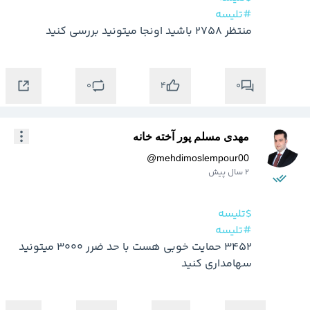
#تلیسه
منتظر 2758 باشید اونجا میتونید بررسی کنید
0
0
4
مهدی مسلم پور آخته خانه
@
mehdimoslempour00
2 سال پیش
$تلیسه
#تلیسه
3452 حمایت خوبی هست با حد ضرر 3000 میتونید 
سهامداری کنید