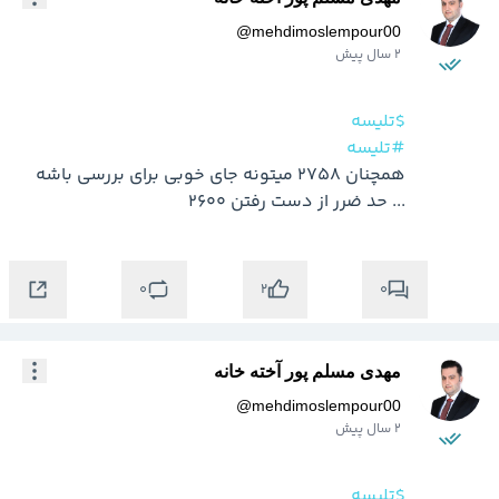
@
mehdimoslempour00
2 سال پیش
$تلیسه
#تلیسه
همچنان 2758 میتونه جای خوبی برای بررسی باشه 
... حد ضرر از دست رفتن 2600
0
0
2
مهدی مسلم پور آخته خانه
@
mehdimoslempour00
2 سال پیش
$تلیسه