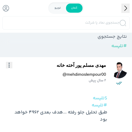
کمان
توربو
جستجوی نماد یا شرکت
نتایج جستجوی
#
تلیسه
مهدی مسلم پور آخته خانه
@
mehdimoslempour00
2 سال پیش
$تلیسه
#تلیسه
طبق تحلیل جلو رفته ...هدف بعدی 4962 خواهد 
بود