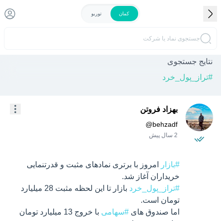
کمان
توربو
جستجوی نماد یا شرکت
نتایج جستجوی
#
تراز_پول_خرد
بهزاد فروتن
@
behzadf
2 سال پیش
#بازار
 امروز با برتری نمادهای مثبت و قدرتنمایی 
خریداران آغاز شد. 

#تراز_پول_خرد
 بازار تا این لحظه مثبت 28 میلیارد 
اما صندوق های 
#سهامی
 با خروج 13 میلیارد تومان 