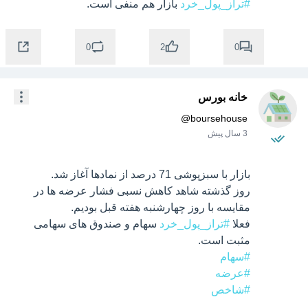
#تراز_پول_خرد
 بازار هم منفی است.
0
0
2
خانه بورس
@
boursehouse
3 سال پیش
روز گذشته شاهد کاهش نسبی فشار عرضه ها در 
فعلا 
#تراز_پول_خرد
 سهام و صندوق های سهامی 
مثبت است.

#سهام
#عرضه
#شاخص