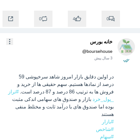
0
0
4
خانه بورس
@
boursehouse
3 سال پیش
در اولین دقایق بازار امروز شاهد سرخپوشی 59 
درصد از نمادها هستیم. سهم حقیقی ها از خرید و 
فروش ها به ترتیب 86 درصد و 87 درصد است. 
#تراز
_پول_خرد
 بازار و صندوق های سهامی اندکی مثبت 
بوده اما صندوق های با درآمد ثابت و مختلط منفی 
هستند

#بازار
#شاخص
#سهام