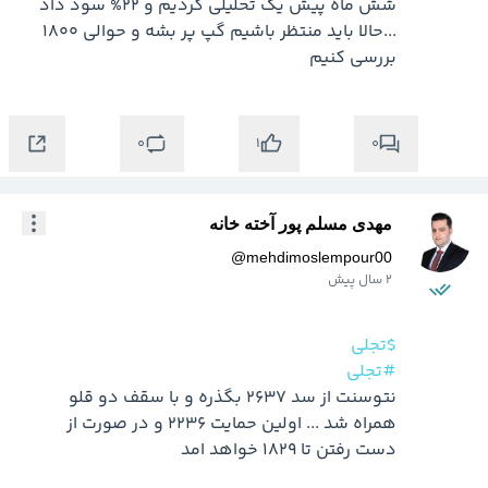
شش ماه پیش یک تحلیلی کردیم و 22% سود داد 
...حالا باید منتظر باشیم گپ پر بشه و حوالی 1800 
بررسی کنیم
0
0
1
مهدی مسلم پور آخته خانه
@
mehdimoslempour00
2 سال پیش
$تجلی
#تجلی
نتوسنت از سد 2637 بگذره و با سقف دو قلو 
همراه شد ... اولین حمایت 2236 و در صورت از 
دست رفتن تا 1829 خواهد امد
