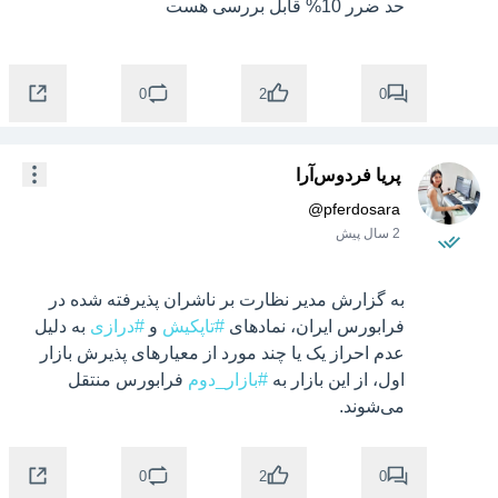
حد ضرر 10% قابل بررسی هست
0
0
2
پریا فردوس‌آرا
@
pferdosara
2 سال پیش
به گزارش مدیر نظارت بر ناشران پذیرفته شده در 
فرابورس ایران، نمادهای 
#تاپکیش
 و 
#درازی
 به دلیل 
عدم احراز یک یا چند مورد از معیارهای پذیرش بازار 
اول، از این بازار به 
#بازار_دوم
 فرابورس منتقل 
می‌شوند.
0
0
2