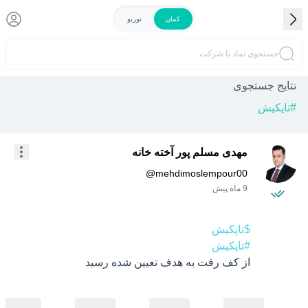
کمان
توربو
جستجوی نماد یا شرکت
نتایج جستجوی
#
تاپکیش
مهدی مسلم پور آخته خانه
@
mehdimoslempour00
9 ماه پیش
$تاپکیش
#تاپکیش
از کف رفت به هدف تعیین شده رسید