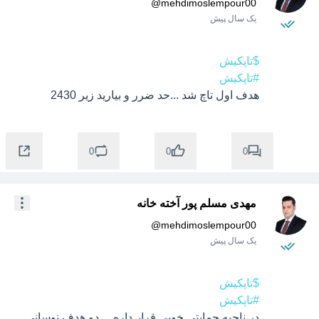
@
mehdimoslempour00
یک سال پیش
$تاپکیش
#تاپکیش
هدف اول تاچ شد ...حد ضرر و بیارید زیر 2430
0
0
0
مهدی مسلم پور آخته خانه
@
mehdimoslempour00
یک سال پیش
$تاپکیش
#تاپکیش
در ناحیه حمایتی خوبی قرار داره ... دو هدف نوسانی 