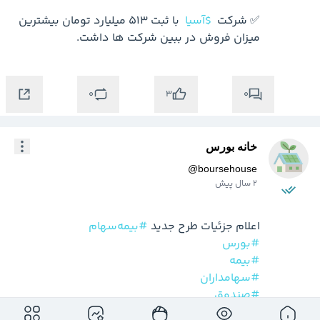
✅ شرکت  
$آسیا
 با ثبت 513 میلیارد تومان بیشترین 
میزان فروش در ببین شرکت ها داشت.

0
0
3
خانه بورس
@
boursehouse
2 سال پیش
اعلام جزئیات طرح جدید 
#بیمه‌سهام
#بورس
#بیمه
#سهامداران
#صندوق