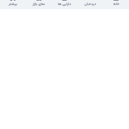
خانه
دیده‌بان
دارایی ها
نمای بازار
بیشتر
0
0
2
کدال نیوز
@
codalnews
2 سال پیش
«
$ثفارس»
به گزارش کدال: شرکت  عمران و توسعه فارس از  
خرید و انتقال 51 درصد 
#سهام
 شرکت کارگزاری 
رسمی 
#بیمه
 برخط سروش ایرانیان خبر داد.
0
0
0