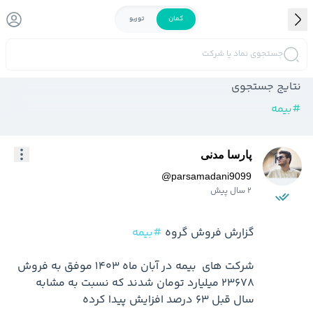
کمان
توربو
جستجوی نماد یا شرکت
نتایج جستجوی
#
بیمه
پارسا مدنی
@
parsamadani9099
2 سال پیش
گزارش فروش گروه 
#بیمه
شرکت های  بیمه در آبان ماه 1403 موفق به فروش 
23678 میلیارد تومان شدند که نسبت به مشابه 