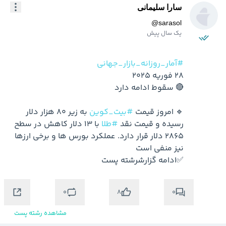
سارا سلیمانی
@
sarasol
یک سال پیش
#آمار_روزانه_بازار_جهانی
🔹 امروز قیمت 
#بیت_کوین
 به زیر 80 هزار دلار 
رسیده و قیمت نقد 
#طلا
 با 13 دلار کاهش در سطح 
2865 دلار قرار دارد. عملکرد بورس ها و برخی ارزها 
✅ادامه گزارشرشته پست
0
0
8
مشاهده رشته پست