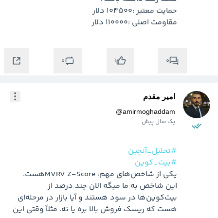
مقاومت اصلی :110000 دلار 
0
0
1
امیر مقدم
@
amirmoghaddam
یک سال پیش
#تحلیل_آنچین
#بیت_کوین
یکی از شاخص‌های مهم، MVRV Z-Scoreهست. 
این شاخص به ما میگه الان چند درصد از 
بیت‌کوین‌ها در سود هستند و آیا بازار در مرحله‌ای 
هست که ریسک فروش بالا بره یا نه. مثلاً وقتی این 