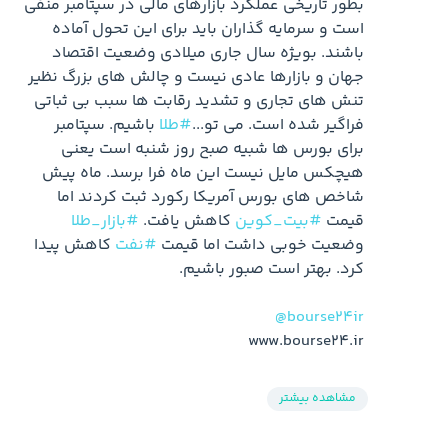
بطور تاریخی عملکرد بازارهای مالی در سپتامبر منفی 
است و سرمایه گذاران باید برای این تحول آماده 
باشند. بویژه سال جاری میلادی وضعیت اقتصاد 
جهان و بازارها عادی نیست و چالش های بزرگ نظیر 
تنش های تجاری و تشدید رقابت ها سبب بی ثباتی 
فراگیر شده است. می تو...
#طلا
 باشیم. سپتامبر 
برای بورس ها شبیه صبح روز شنبه است یعنی 
هیچکس مایل نیست این ماه فرا برسد. ماه پیش 
شاخص های بورس آمریکا رکورد ثبت کردند اما 
قیمت 
#بیت_کوین
 کاهش یافت. 
#بازار_طلا
وضعیت خوبی داشت اما قیمت 
#نفت
 کاهش پیدا 
@bourse24ir
www.bourse24.ir
مشاهده بیشتر