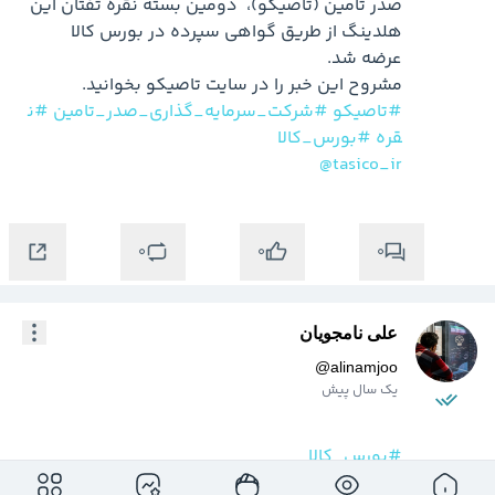
صدر تامین (تاصیکو)،  دومین بسته نقره تفتان این 
هلدینگ از طریق گواهی سپرده در بورس کالا 
مشروح این خبر را در سایت تاصیکو بخوانید.

#تاصیکو
#شرکت_سرمایه_گذاری_صدر_تامین
#ن
قره
#بورس_کالا
@tasico_ir
0
0
0
علی نامجویان
@
alinamjoo
یک سال پیش
#بورس_کالا
آمار معاملات بازار فیزیکی بورس کالای ایران نشان 