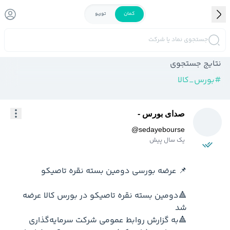
کمان
توربو
جستجوی نماد یا شرکت
نتایج جستجوی
#
بورس_کالا
صدای بورس -
@
sedayebourse
یک سال پیش
🔺دومین بسته نقره تاصیکو در بورس کالا عرضه 
🔺به گزارش روابط عمومی شرکت سرمایه‌گذاری 