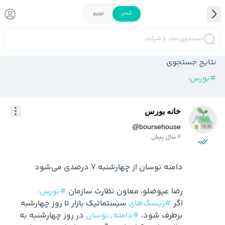
کمان
توربو
جستجوی نماد یا شرکت
نتایج جستجوی
#
بورس:
خانه بورس
@
boursehouse
2 سال پیش
رضا عیوضلو، معاون نظارت سازمان 
#بورس:
اگر 
#ریسک‌های
 سیستماتیک بازار تا روز چهارشبه 
برطرف شود، 
#دامنه_نوسان
 در روز چهارشنبه به 