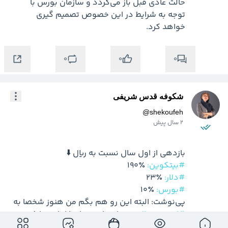
حالت عادی قبل باز می‌گردد و سازمان بورس با 
توجه به شرایط در این خصوص تصمیم گیری 
خواهد کرد.
0
0
0
شکوفه قدس شریفی
@
shekoufeh
2 سال پیش
بازدهی از اول سال نسبت به ریال ⬇️

#بیتکوین:
 ۱۹۰٪

#دلار:
 ۲۳٪

#بورس:
پی‌نوشت: البته این رو هم بگم من هنوز شخصا به 
#ارز_دیجیتال
 هیچ اعتمادی ندارم! از اون طرف 
پایین بودن بازدهی دلار و بورس هم به نظرم اصلا 