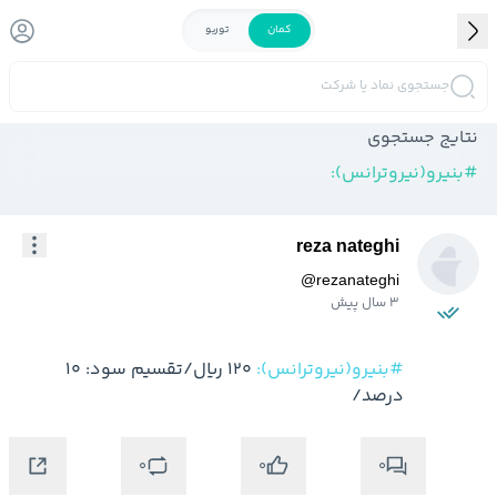
کمان
توربو
جستجوی نماد یا شرکت
نتایج جستجوی
#
بنیرو(نیروترانس):
reza nateghi
@
rezanateghi
3 سال پیش
#بنیرو(نیروترانس):
 120 ریال/تقسیم سود: 10 
درصد/
0
0
0