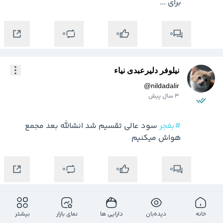
برای ...
0
0
0
نیلوفر دلیرعبدی نیاء
@
nildadalir
3 سال پیش
#بفجر
 سود عالی تقسیم شد انشالله بعد مجمع 
هواش میکنیم
0
0
0
نیلوفر دلیرعبدی نیاء
خانه
دیده‌بان
دارایی ها
نمای بازار
بیشتر
@
nildadalir