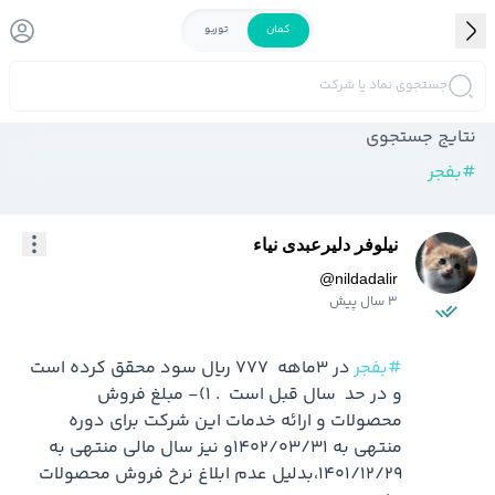
کمان
توربو
جستجوی نماد یا شرکت
نتایج جستجوی
#
بفجر
نیلوفر دلیرعبدی نیاء
@
nildadalir
3 سال پیش
#بفجر
 در 3ماهه  777 ریال سود محقق کرده است 
و در حد  سال قبل است  . ۱)- مبلغ فروش 
محصولات و ارائه خدمات اين شرکت برای دوره 
منتهی به ۱۴۰۲/۰۳/۳۱و نیز سال مالی منتهی به 
۱۴۰۱/۱۲/۲۹،بدلیل عدم ابلاغ نرخ فروش محصولات 