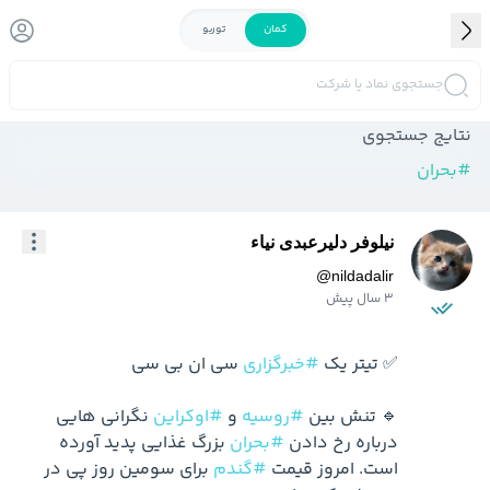
کمان
توربو
جستجوی نماد یا شرکت
نتایج جستجوی
#
بحران
نیلوفر دلیرعبدی نیاء
@
nildadalir
3 سال پیش
✅ تیتر یک 
#خبرگزاری
🔹 تنش بین 
#روسیه
 و 
#اوکراین
 نگرانی هایی 
درباره رخ دادن 
#بحران
 بزرگ غذایی پدید آورده 
است. امروز قیمت 
#گندم
 برای سومین روز پی در 