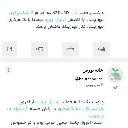
واکنش جفت 
#ارز
 NZDUSD به اقدام 
#بانک‌مرکزی
نیوزیلند.  با کاهش 
#نرخ_بهره
 توسط بانک مرکزی 
نیوزیلند، دلار نیوزیلند کاهش یافت.
0
0
2
خانه بورس
@
boursehouse
2 سال پیش
ورود بانک‌ها به حمایت 
#بازارسرمایه
 از امروز

#رئیس‌کل
#بانک‌مرکزی
 در پایان جلسه 
#شورای‌عال
ی‌بورس
 جلسه امروز، جلسه بسیار خوبی بود و در خصوص 