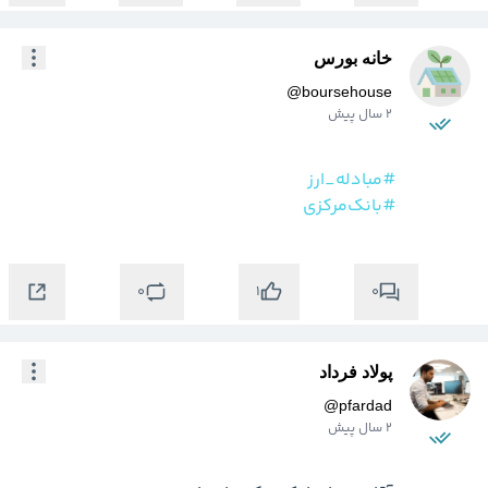
خانه بورس
@
boursehouse
2 سال پیش
#مبادله‌_ارز
#بانک‌مرکزی
0
0
1
پولاد فرداد
@
pfardad
2 سال پیش