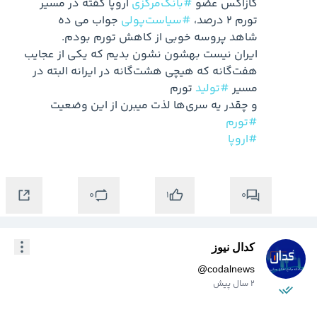
کازاکس عضو 
#بانک‌مرکزی
 اروپا گفته در مسیر 
تورم 2 درصد، 
#سیاست‌پولی
ایران نیست بهشون نشون بدیم که یکی از عجایب 
هفت‌گانه که هیچی هشت‌گانه در ایرانه البته در 
مسیر 
#تولید
و چقدر یه سری‌ها لذت میبرن از این وضعیت

#تورم
#اروپا
0
0
1
کدال نیوز
@
codalnews
2 سال پیش