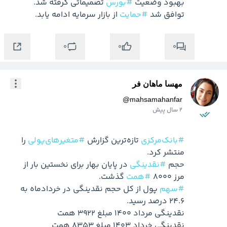
بهبود وضعیت 
#بورس
توافق شد 
#حمایت
 از بازار سرمایه ادامه یابد.

0
0
0
مهسا ماهان فر
@
mahsamahanfar
2 سال پیش
#بانک‌مرکزی
 تازه‌ترین گزارش 
#متغیرهای‌پولی
 را 
حجم 
#نقدینگی
 در پایان بهار برای نخستین بار از 
مرز ۸۰۰۰ 
#همت
 گذشت.

#سهم
 پول از کل حجم نقدینگی در خردادماه به 
نقدینگی خرداد ۱۴۰۳ مبلغ ۸۳۵۳ همت