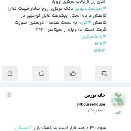
 آقای رن از بانک مرکزی اروپا:

#سیاست_پولی
 بانک مرکزی اروپا فشار قیمت ها را 
کاهش داده است.  پیشرفت قابل توجهی در 
کاهش 
#تورم
 به سمت هدف 2 درصدی  صورت 
گرفته است، به ویژه از سپتامبر 2023

#بانک‌مرکزی
#ECB
#EUR
0
0
2
خانه بورس
@
boursehouse
2 سال پیش
سود 30 درصد قرار است به کمک بازار 
#مسکن