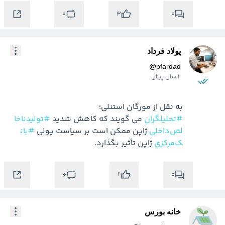
0
0
3
پولاد فرداد
@
pfardad
2 سال پیش
به نقل از مورگان استنلی؛

#تحلیلگران
 می گویند که کاهش شدید 
#تولید‌ناخا
لص‌داخلی
 ژاپن ممکن است بر سیاست پولی 
#بان
ک‌مرکزی
 ژاپن تأثیر بگذارد.
0
0
2
خانه بورس