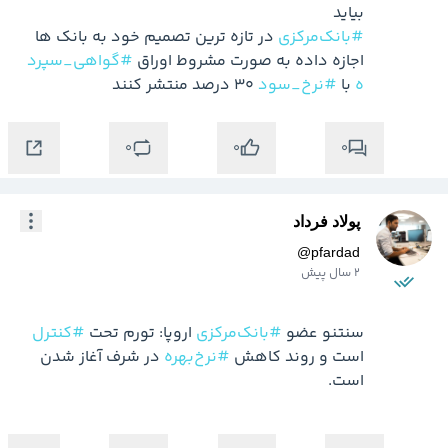
بیاید

#بانک‌مرکزی
 در تازه ترین تصمیم خود به بانک ها 
اجازه داده به صورت مشروط اوراق 
#گواهی_سپرد
ه
 با 
#نرخ_سود
 30 درصد منتشر کنند
0
0
0
پولاد فرداد
@
pfardad
2 سال پیش
سنتنو عضو 
#بانک‌مرکزی
 اروپا: تورم تحت 
#کنترل
است و روند کاهش 
#نرخ‌بهره
 در شرف آغاز شدن 
است.