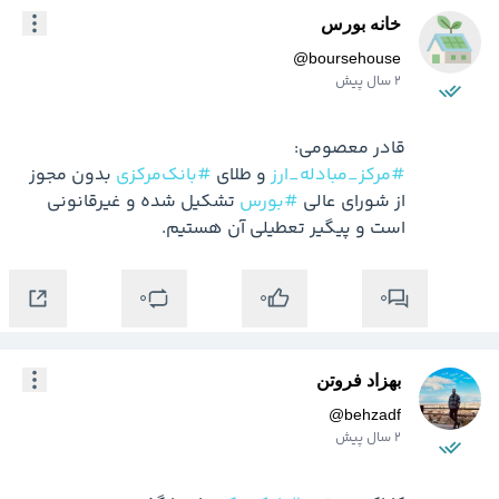
خانه بورس
@
boursehouse
2 سال پیش
قادر معصومی:

#مرکز_مبادله_ارز
 و طلای 
#بانک‌مرکزی
 بدون مجوز 
از شورای عالی 
#بورس
 تشکیل شده و غیرقانونی 
است و پیگیر تعطیلی آن هستیم.
0
0
0
بهزاد فروتن
@
behzadf
2 سال پیش