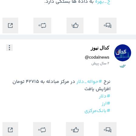
خ_بهره
 به داده ها بستگی دارد.
0
0
1
کدال نیوز
@
codalnews
2 سال پیش
نرخ 
#حواله_دلار
 در مرکز مبادله به ۴۲۷۱۵ تومان 
افزایش یافت

#دلار
#ارز
#بانک‌مرکزی
0
0
0