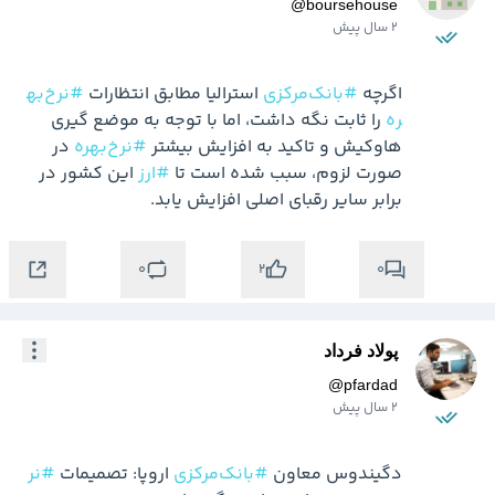
@
boursehouse
2 سال پیش
اگرچه 
#بانک‌مرکزی
 استرالیا مطابق انتظارات 
#نرخ‌به
ره
 را ثابت نگه داشت، اما با توجه به موضع گیری 
هاوکیش و تاکید به افزایش بیشتر 
#نرخ‌بهره
 در 
صورت لزوم، سبب شده است تا 
#ارز
 این کشور در 
برابر سایر رقبای اصلی افزایش یابد.
0
0
2
پولاد فرداد
@
pfardad
2 سال پیش
دگیندوس معاون 
#بانک‌مرکزی
 اروپا: تصمیمات 
#نر