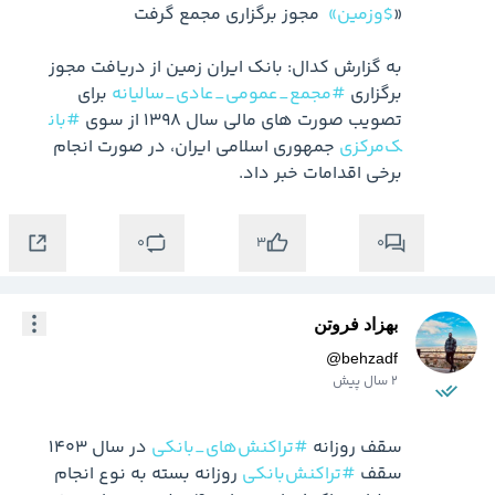
«
$وزمین»
به گزارش کدال: بانک ایران زمین از دریافت مجوز 
برگزاری 
#مجمع_عمومی_عادی_سالیانه
 برای 
تصویب صورت های مالی سال 1398 از سوی 
#بان
ک‌مرکزی
 جمهوری اسلامی ایران، در صورت انجام 
برخی اقدامات خبر داد.
0
0
3
بهزاد فروتن
@
behzadf
2 سال پیش
سقف روزانه 
#تراکنش‌های_بانکی
سقف 
#تراکنش‌بانکی
 روزانه بسته به نوع انجام 