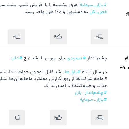
#بازار_سرمایه
 امروز یکشنبه را با افزایش نسبی پشت سر
خص_کل
 به 2میلیون و 128 هزار واحد رسید.
0
0
4
فر
چشم انداز 
#صعودی
 برای بورس با رشد نرخ 
#دلار؛
@
ma
در سال آینده 
#بازار‌ها
جذاب و خیره‌کننده درآمدی ندارد.

#چشم‌انداز_بازار
#بازار_سرمایه
1
0
6