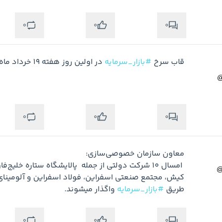
0
0
0
قاب سرخ 
#بازار_سرمایه
 در اولین روز هفته 19 خرداد ماه
0
0
0
طریق 
#بازار_سرمایه
 واگذار میشوند.
0
0
0