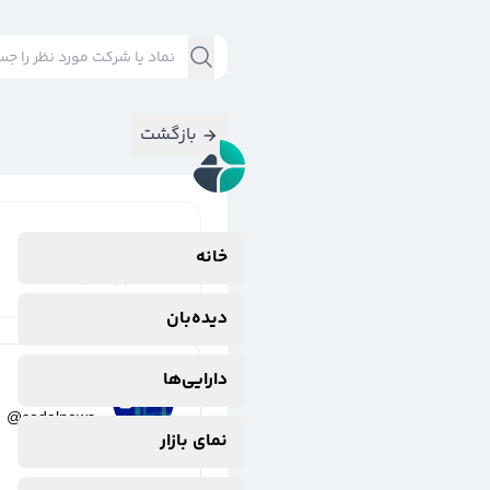
بازگشت
نتایج جستجوی
خانه
#
بازار_سرمایه
دیده‌بان
دارایی‌ها
کدال نیوز
@
codalnews
نمای بازار
2 سال پیش