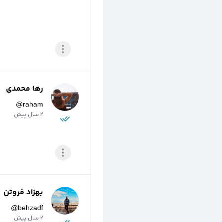
رها محمدی
@
raham
2 سال پیش
بهزاد فروتن
@
behzadf
2 سال پیش