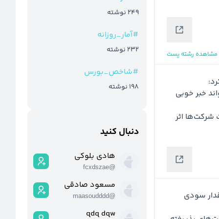
249
نوشته
#
آمار_روزانه
232
نوشته
مشاهده رشته پست
#
شاخص_بورس
198
نوشته
 می‌تواند خبر خوبی 
 و فعالیت شرکت‌ها اثر 
دنبال کنید
هادی بلوکی
fcxdszae
@
مسعود صادقی
 تقسیمی شرکت‌ها کاهش یافت سود تقسیمی مقدار سودی 
maasoudddd
@
qdq dqw