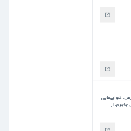
 امسال 10 شرکت دولتی از جمله  پالایشگاه ستاره خلیج‌فارس، هواپیمایی 
کیش، مجتمع صنعتی اسفراین،‌ فولاد اسفراین و آلومینای جاجرم، از 