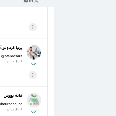
2 سال پیش
پریا فردوس‌آر
@
pferdosara
2 سال پیش
خانه بورس
@
boursehouse
2 سال پیش