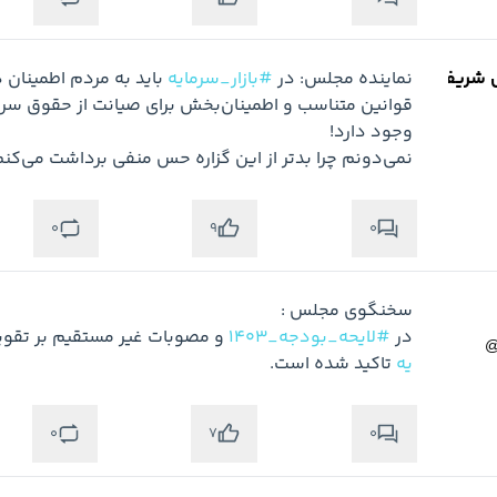
 شریفی
نماینده مجلس: در 
#بازار_سرمایه
نمی‌دونم چرا بدتر از این گزاره حس منفی برداشت می‌کنم!🤔
0
0
9
در 
#لایحه_بودجه_1403
 و مصوبات غیر مستقیم بر تقوی
یه
 تاکید شده است.
0
0
7