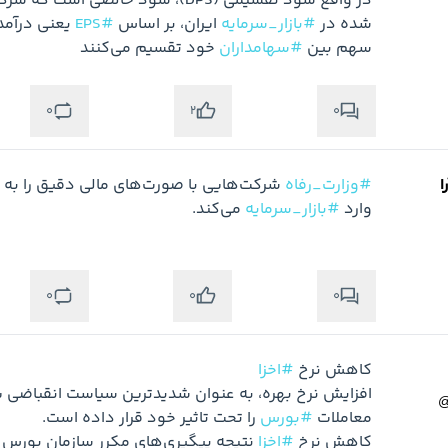
شده در 
#بازار_سرمایه
 ایران، بر اساس 
#EPS
سهم بین 
#سهامداران
 خود تقسیم می‌کنند
0
0
2
ا
#وزارت_رفاه
وارد 
#بازار_سرمایه
 می‌کند.
0
0
0
کاهش نرخ 
#اخزا
معاملات 
#بورس
کاهش نرخ 
#اخزا
 نتیجه پیگیری‌های مکرر سازمان بورس با 