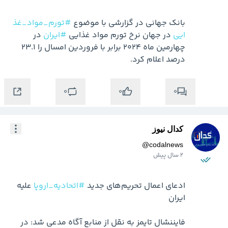
بانک جهانی در گزارشی با موضوع 
#تورم_مواد_غذ
ایی
 در جهان نرخ تورم مواد غذایی 
#ایران
 در 
چهارمین ماه 2024 برابر با فروردین امسال را 23.1 
درصد اعلام کرد.
0
0
0
کدال نیوز
@
codalnews
2 سال پیش
ادعای اعمال تحریم‌های جدید 
#اتحادیه_اروپا
 علیه 
فایننشال تایمز به نقل از منابع آگاه مدعی شد: در 