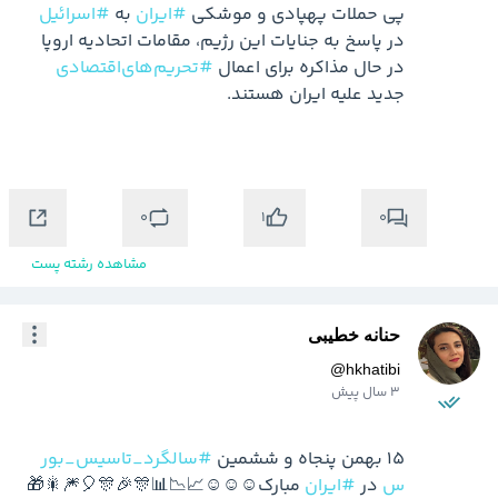
پی حملات پهپادی و موشکی 
#ایران
 به 
#اسرائیل
در پاسخ به جنایات این رژیم، مقامات اتحادیه اروپا 
در حال مذاکره برای اعمال 
#تحریم‌های‌اقتصادی
0
0
1
مشاهده رشته پست
حنانه خطیبی
@
hkhatibi
3 سال پیش
15 بهمن پنجاه و ششمین 
#سالگرد_تاسیس_بور
س
 در 
#ایران
 مبارک☺️☺️☺️📈📉📊🎊🎉🎊🎈🎆🎇🎁