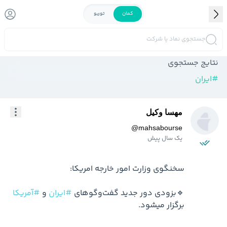
کمان
توربو
جستجوی نماد یا شرکت
نتایج جستجوی
#
ایران
مهسا وکیل
@
mahsabourse
یک سال پیش
🔹بزودی دور جدید گفت‌وگوهای 
#ایران
 و 
#آمریکا
برگزار میشود.