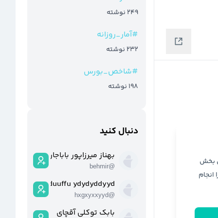
249
نوشته
#
آمار_روزانه
232
نوشته
#
شاخص_بورس
198
نوشته
دنبال کنید
بهناز میرزاپور باباجان
ن بخش
behmir
@
ا انجام
hcxduuffu ydydyddyyd
hxgxyxxyyd
@
بابک توکلی آقچای