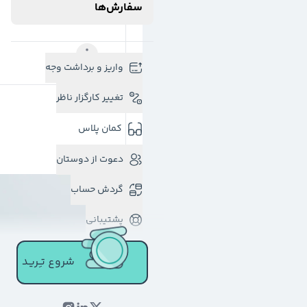
سفارش‌ها
واریز و برداشت وجه
تغییر کارگزار ناظر
کمان پلاس
دعوت از دوستان
گردش حساب
پشتیبانی
شروع تـِـریـد