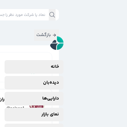
بازگشت
نتایج جستجوی
خانه
#
اوره
دیده‌بان
دارایی‌ها
پلنگ مازندران
@
palang1
نمای بازار
3 سال پیش