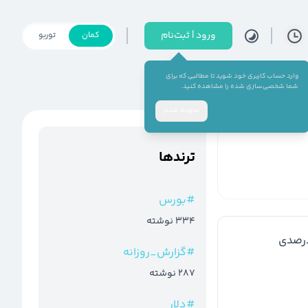
ورود | ثبت‌نام
کمان
توربو
وارد حساب کاربری خود شوید تا مطالبی که برای
شما شخصی‌سازی شده را مشاهده کنید.
متوجه شدم
ترند‌ها
#
بورس
334
نوشته
 گرانول خاورمیانه به 400 دلار رسید.رشد 7 درصدی 
#
گزارش_روزانه
287
نوشته
#
دلار