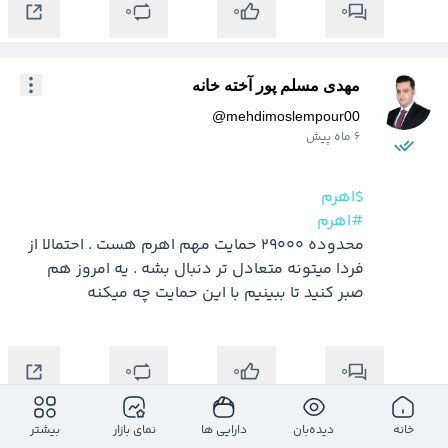
0
0
0
مهدی مسلم پور آخته خانه
@
mehdimoslempour00
6 ماه پیش
$اهرم
#اهرم
محدوده 29000 حمایت مهم اهرم هست . احتمالا از 
فردا میتونه متعادل تر دنبال بشه . یه امروز هم 
صبر کنید تا ببینیم با این حمایت چه میکنه
0
0
0
خانه
دیده‌بان
دارایی ها
نمای بازار
بیشتر
مهدی مسلم پور آخته خانه