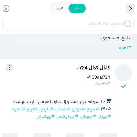
کمان
توربو
جستجوی نماد یا شرکت
نتایج جستجوی
#
اهرم
کانال کدال 724 -
@
C0dal724
2 ماه پیش
🔛 10 سهام برتر صندوق های اهرمی | اردیبهشت 
1405 
#موج
#توان
#شتاب
#نارنج_اهرم
#اهرم
#بیدار
#جهش
#دوایکس
#پیشران