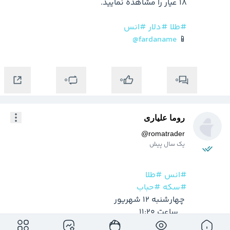
#طلا
#دلار
#انس
@fardaname
📱 
0
0
0
روما علیاری
@
romatrader
یک سال پیش
#انس
#طلا
#سکه
#حباب
بعد از مدت‌ها، حباب سکه امامی به کمتر از 10% 