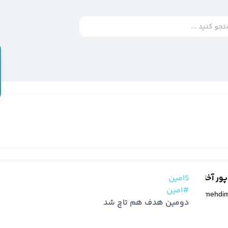
ر آخته خانه
$امین
#امین
@
mehdi
دومین هدف هم تاچ شد