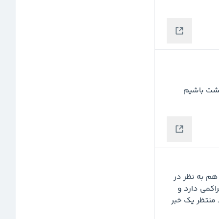
رگشت باشیم
شرکت های تامین سرمایه معمولا روند کندی دارند، امین هم به نظر در 
این محدوده مدتی نیاز به اصلاح زمانی و ایجاد محدوده تراکمی دارد و 
شکست محدوده 565--580 فعلا رخ نخواهد داد و باید منتظر یک خبر 