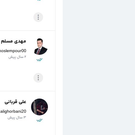
مهدی مسلم پو
moslempour00
2 سال پیش
علی قربانی
@
alighorbani20
3 سال پیش