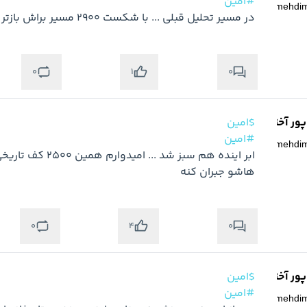
#امین
@
mehdi
در مسیر تحلیل قبلی ... با شکست 2900 مسیر براش بازتر خواهد شد
0
0
1
ر آخته خانه
$امین
#امین
@
mehdi
هاشو جبران کنه
0
0
4
ر آخته خانه
$امین
#امین
@
mehdi