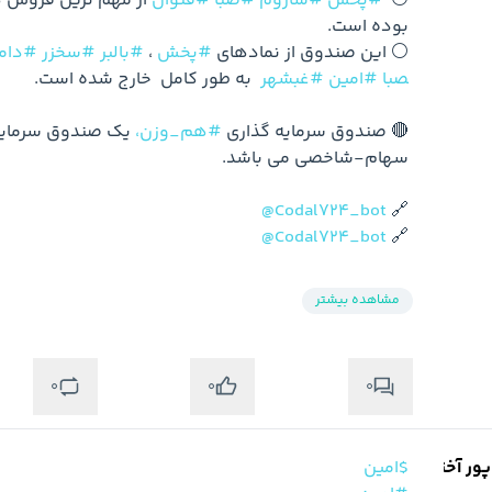
⚪️  
#پخش
#ساروم
#صبا
#فنوال
⚪️ این صندوق از نمادهای 
#پخش
 ، 
#بالبر
#سخزر
#دام
صبا
#امین
#غبشهر
🔴 صندوق سرمایه گذاری 
#هم_وزن،
@Codal724_bot
🔗 
@Codal724_bot
🔗 
مشاهده بیشتر
0
0
0
ر آخته خانه
$امین