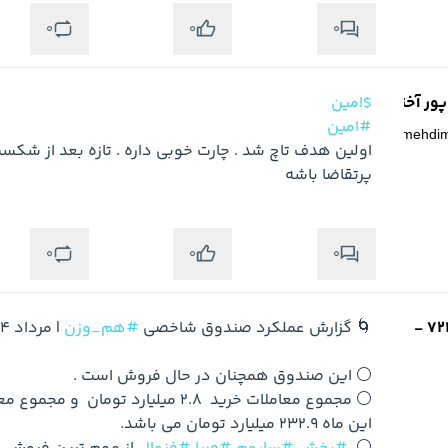
0
0
0
ر آخته خانه
$امین
#امین
@
mehdi
پرتقاضا باشه
0
0
0
🌀 گزارش عملکرد صندوق شاخصی 
#هم_وزن