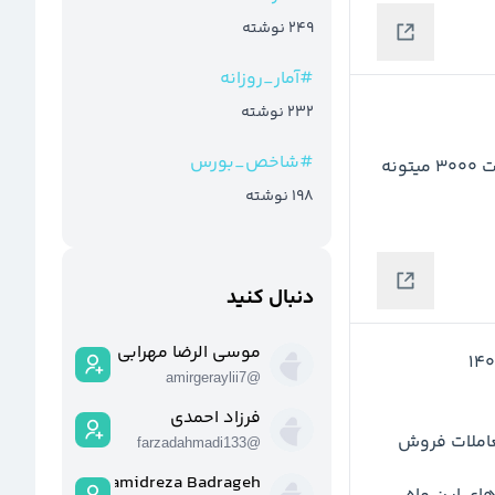
249
نوشته
#
آمار_روزانه
232
نوشته
#
شاخص_بورس
اولین هدف تاچ شد . چارت خوبی داره . تازه بعد از شکست 3000 میتونه 
198
نوشته
دنبال کنید
موسی الرضا مهرابی
amirgeraylii7
@
فرزاد احمدی
⚪️ مجموع معاملات خرید  2.8 میلیارد تومان  و مجموع معاملات فروش 
farzadahmadi133
@
Hamidreza Badrageh