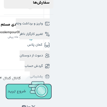
سفارش‌ها
واریز و برداشت وجه
مهدی مسلم پو
moslempour00
تغییر کارگزار ناظر
8 ماه پیش
کمان پلاس
دعوت از دوستان
گردش حساب
پشتیبانی
کانال کدال 724 -
@
C0dal724
شروع تـِـریـد
یک سال پیش