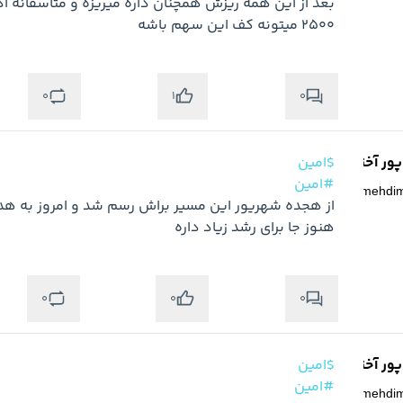
2500 میتونه کف این سهم باشه
0
0
1
ر آخته خانه
$امین
#امین
@
mehdi
هنوز جا برای رشد زیاد داره
0
0
0
ر آخته خانه
$امین
#امین
@
mehdi