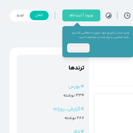
ورود | ثبت‌نام
کمان
توربو
وارد حساب کاربری خود شوید تا مطالبی که برای
شما شخصی‌سازی شده را مشاهده کنید.
متوجه شدم
ترند‌ها
#
بورس
334
نوشته
#
گزارش_روزانه
287
نوشته
#
دلار