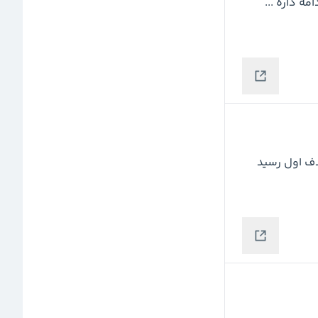
بعد از این همه ریزش همچنان داره میریزه و متاسفانه ادامه داره ... 
از هجده شهریور این مسیر براش رسم شد و امروز به هدف اول رسید 