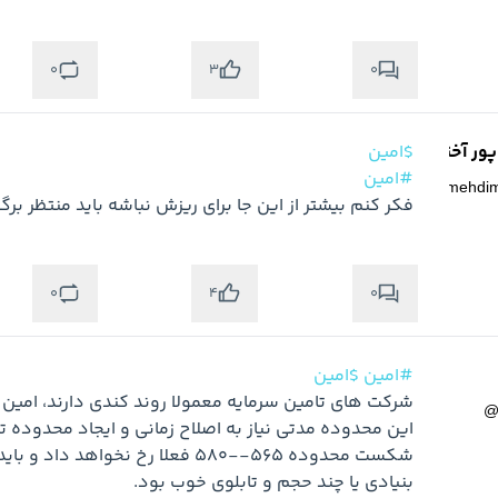
0
0
3
ر آخته خانه
$امین
#امین
@
mehdi
فکر کنم بیشتر از این جا برای ریزش نباشه باید منتظر ب
0
0
4
#امین
$امین
بنیادی یا چند حجم و تابلوی خوب بود.