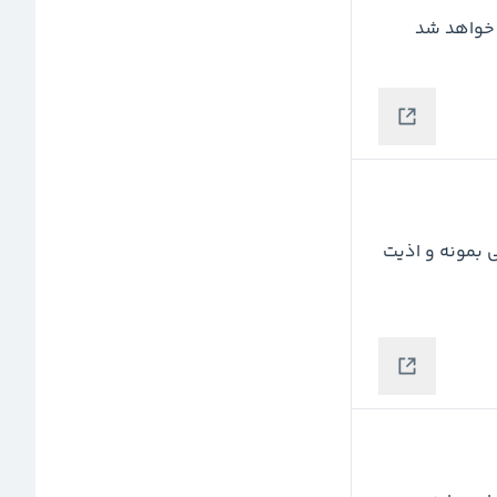
ابر اینده هم سبز شد ... امیدوارم همین 2500 کف تاریخی بمونه و اذیت 