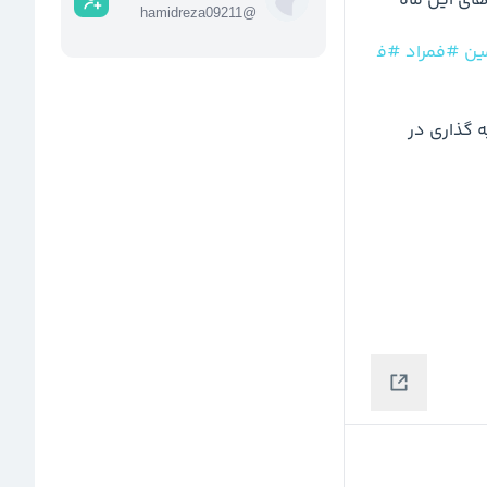
 از مهم ترین فروش های این ماه 
hamidreza09211
@
ین
#فمراد
#ف
 یک صندوق سرمایه گذاری در 