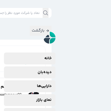
بازگشت
نتایج جستجوی
خانه
#
امین
دیده‌بان
دارایی‌ها
مهدی مسلم پو
moslempour00
نمای بازار
8 ماه پیش