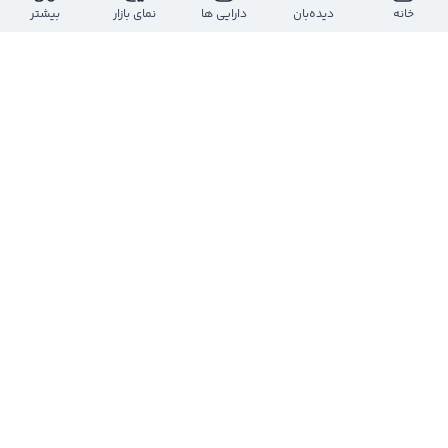
خانه
دیده‌بان
دارایی ها
نمای بازار
بیشتر
0
0
3
مهدی مسلم پور آخته خانه
@
mehdimoslempour00
یک سال پیش
$افق
#افق
مقاومت 25750 بدجور داره اذیت میکنه ... فعلا 
همون حد ضرر تحلیل قبل و داشته باشیم یعنی 
22000
0
0
1