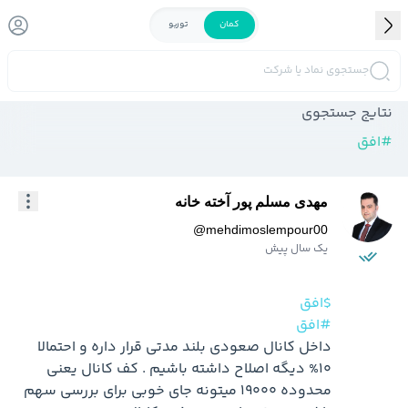
کمان
توربو
جستجوی نماد یا شرکت
نتایج جستجوی
#
افق
مهدی مسلم پور آخته خانه
@
mehdimoslempour00
یک سال پیش
$افق
#افق
داخل کانال صعودی بلند مدتی قرار داره و احتمالا 
10% دیگه اصلاح داشته باشیم . کف کانال یعنی 
محدوده 19000 میتونه جای خوبی برای بررسی سهم 