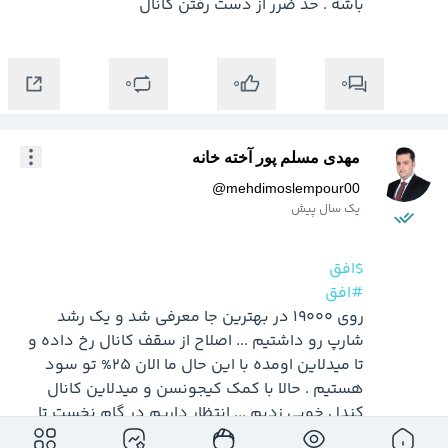
باشه . حد ضرر از دست رفتن کانال 
0
0
0
مهدی مسلم پور آخته خانه
@
mehdimoslempour00
یک سال پیش
$افق
#افق
روی 19000 در بهترین جا معرفی شد و یک رشد 
شارپ رو داشتیم ... اصلاح از سقف کانال رخ داده و 
تا میدلاین اومده با این حال ما الان 25% تو سود 
هستیم . حالا با کمک کیجونسن و میدلاین کانال 
کندل خوبی زدیم ... انتظار داریم در گام نخست تا 
27800 حرکت داشته باشیم 