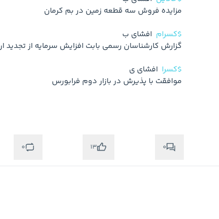
$کسرام
$کسرا
0
0
13