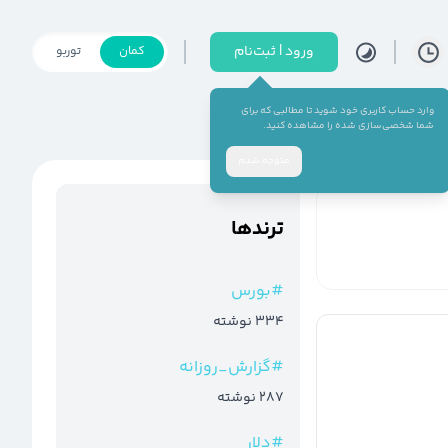
ورود | ثبت‌نام
کمان
توربو
وارد حساب کاربری خود شوید تا مطالبی که برای
شما شخصی‌سازی شده را مشاهده کنید.
متوجه شدم
ترند‌ها
#
بورس
334
نوشته
#
گزارش_روزانه
287
نوشته
#
دلار