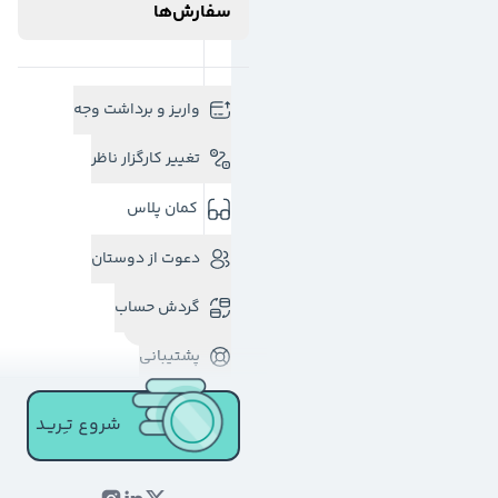
سفارش‌ها
واریز و برداشت وجه
تغییر کارگزار ناظر
کمان پلاس
دعوت از دوستان
گردش حساب
پشتیبانی
شروع تـِـریـد