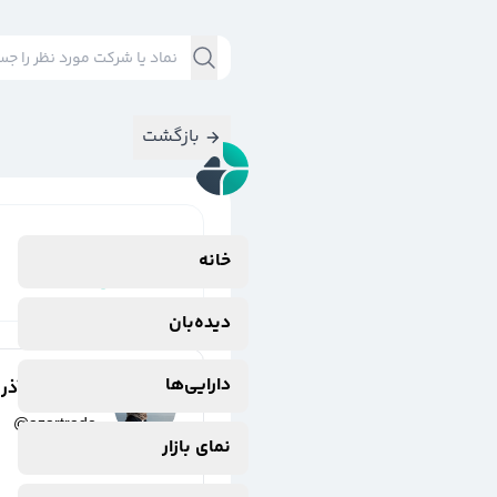
بازگشت
نتایج جستجوی
خانه
#
افشای_اطلاعات
دیده‌بان
دارایی‌ها
پریناز مهرآذر
@
azartrade
نمای بازار
3 سال پیش