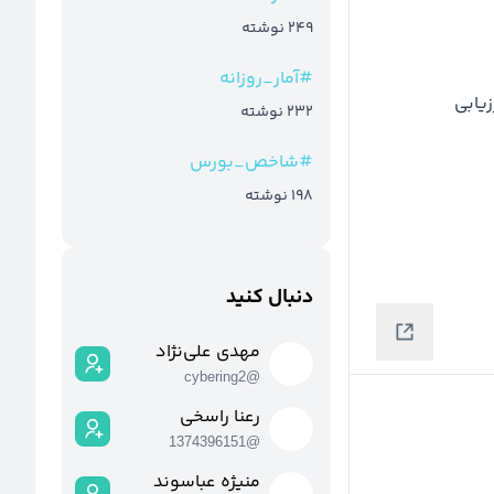
249
نوشته
#
آمار_روزانه
232
نوشته
#
شاخص_بورس
198
نوشته
دنبال کنید
مهدی علی‌نژاد
cybering2
@
رعنا راسخی
1374396151
@
منیژه عباسوند