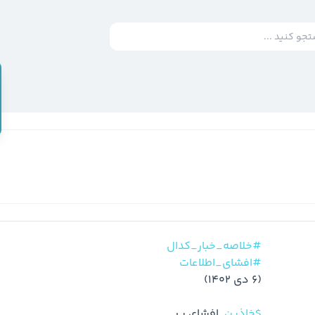
#خلاصه_خبار_کدال
#افشای_اطلاعات
$خاذین