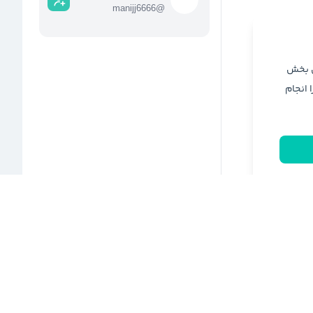
manijj6666
@
ن بخش
ا انجام
ری