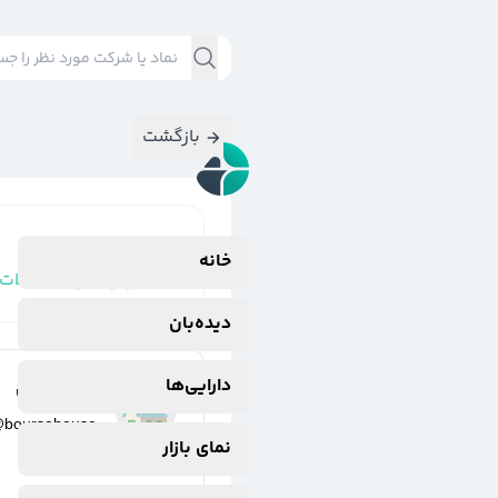
بازگشت
نتایج جستجوی
خانه
#
ارزش_کل_معاملات
دیده‌بان
دارایی‌ها
خانه بورس
@
boursehouse
نمای بازار
2 سال پیش