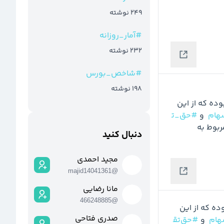
249
نوشته
#
آمار_روزانه
232
نوشته
#
شاخص_بورس
198
نوشته
 امروز بازار 38,545 میلیارد تومان بوده که از این 
هام
  و 
#حق_ت
 مربوط به 
دنبال کنید
مجید احمدی
majid14041361
@
مانا رضایی
466248885
@
 امروز بازار 24,953 میلیارد تومان بوده که از این 
صدری فتاحی
ام
  و 
#حق‌تق