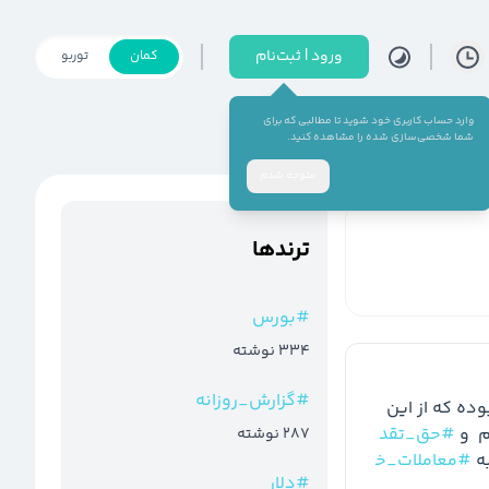
ورود | ثبت‌نام
کمان
توربو
وارد حساب کاربری خود شوید تا مطالبی که برای
شما شخصی‌سازی شده را مشاهده کنید.
متوجه شدم
ترند‌ها
#
بورس
334
نوشته
#
گزارش_روزانه
 امروز بازار 432,195 میلیارد تومان بوده که از این 
#حق_تقد
287
نوشته
#معاملات_خ
#
دلار