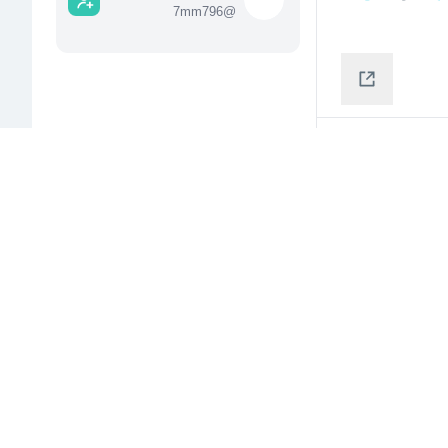
7mm796
@
 امروز بازار  7389 میلیارد تومان بوده که از این 
مبلغ  3438 میلیارد تومان آن مربوط به معاملات خرد سهام  و صندوق 