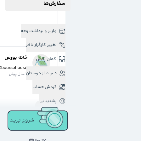
سفارش‌ها
واریز و برداشت وجه
تغییر کارگزار ناظر
خانه بورس
کمان پلاس
@
boursehouse
دعوت از دوستان
2 سال پیش
گردش حساب
پشتیبانی
شروع تـِـریـد
خانه بورس
@
boursehouse