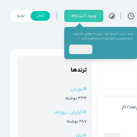
ورود | ثبت‌نام
کمان
توربو
وارد حساب کاربری خود شوید تا مطالبی که برای
شما شخصی‌سازی شده را مشاهده کنید.
متوجه شدم
ترند‌ها
#
بورس
334
نوشته
 اردستان): 2700 ریال/تقسیم سود: درصد/(از 
#
گزارش_روزانه
287
نوشته
#
دلار