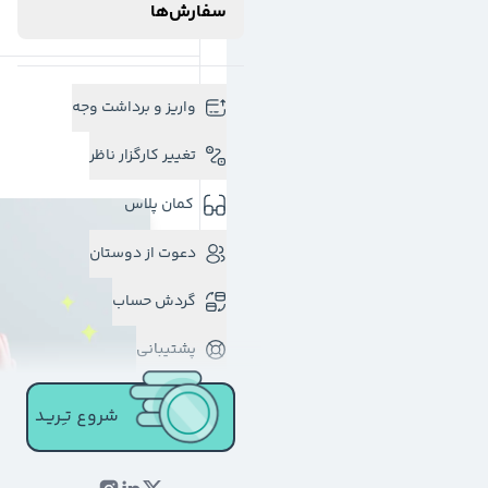
سفارش‌ها
واریز و برداشت وجه
تغییر کارگزار ناظر
کمان پلاس
دعوت از دوستان
گردش حساب
پشتیبانی
شروع تـِـریـد