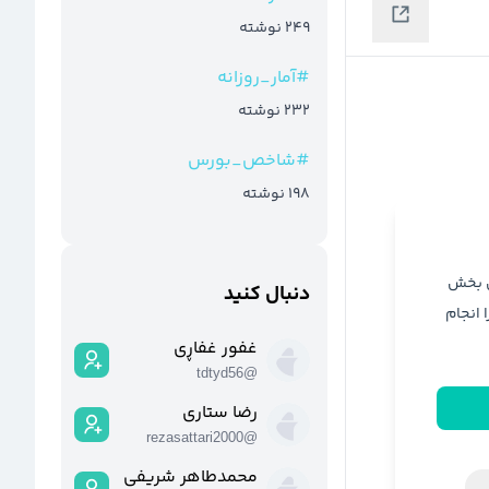
249
نوشته
#
آمار_روزانه
232
نوشته
#
شاخص_بورس
198
نوشته
ن بخش
دنبال کنید
ا انجام
غفور غفاڕی
tdtyd56
@
رضا ستاری
rezasattari2000
@
محمدطاهر شریفی