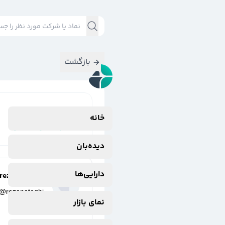
بازگشت
نتایج جستجوی
خانه
#
اردستان(سیمان
دیده‌بان
دارایی‌ها
reza nateghi
@
rezanateghi
نمای بازار
3 سال پیش