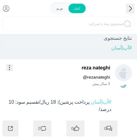
کمان
توربو
جستجوی نماد یا شرکت
نتایج جستجوی
#
آپ(آسان
reza nateghi
@
rezanateghi
3 سال پیش
#آپ(آسان
 پرداخت پرشین): 18 ریال/تقسیم سود: 10 
درصد/
0
0
0