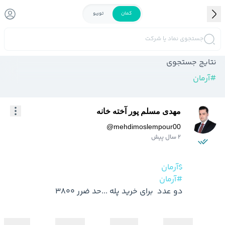
کمان
توربو
جستجوی نماد یا شرکت
نتایج جستجوی
#
آرمان
مهدی مسلم پور آخته خانه
@
mehdimoslempour00
2 سال پیش
$آرمان
#آرمان
دو عدد  برای خرید پله ...حد ضرر 3800