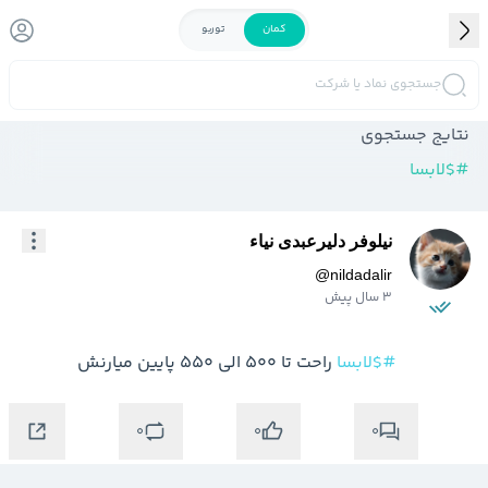
کمان
توربو
جستجوی نماد یا شرکت
نتایج جستجوی
#
$لابسا
نیلوفر دلیرعبدی نیاء
@
nildadalir
3 سال پیش
#$لابسا
 راحت تا 500 الی 550 پایین میارنش
0
0
0