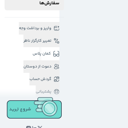
سفارش‌ها
واریز و برداشت وجه
تغییر کارگزار ناظر
کمان پلاس
دعوت از دوستان
گردش حساب
پشتیبانی
شروع تـِـریـد