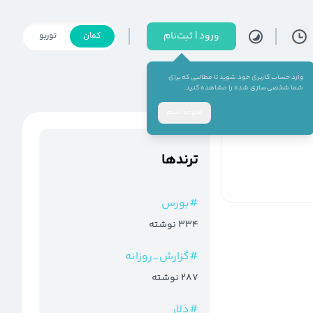
ورود | ثبت‌نام
کمان
توربو
وارد حساب کاربری خود شوید تا مطالبی که برای
شما شخصی‌سازی شده را مشاهده کنید.
متوجه شدم
ترند‌ها
#
بورس
334
نوشته
#
گزارش_روزانه
287
نوشته
#
دلار