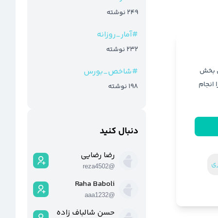
249
نوشته
#
آمار_روزانه
232
نوشته
ن بخش
#
شاخص_بورس
ا انجام
198
نوشته
دنبال کنید
رضا رضایی
ری
reza4502
@
Raha Baboli
aaa1232
@
حسن شالباف زاده