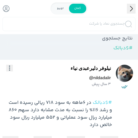
کمان
توربو
جستجوی نماد یا شرکت
نتایج جستجوی
#
$دبالک
نیلوفر دلیرعبدی نیاء
@
nildadalir
3 سال پیش
#$دبالک
 در 6ماهه به سود 718 ریالی رسیده است 
و رشد 116% را نسبت به مدت مشابه دارد سهم 860 
میلیارد ریال سود عملیاتی و 552 میلیارد ریال سود 
خالص دارد