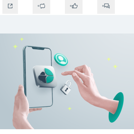
0
0
0